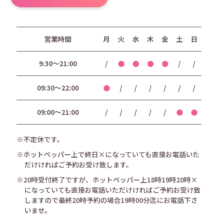
営業時間
月
火
水
木
金
土
日
9:30〜21:00
/
●
●
●
●
/
/
09:30〜22:00
●
/
/
/
/
/
/
09:00〜21:00
/
/
/
/
/
●
●
※不定休です。
※ホットペッパー上で終日×になっていても直接お電話いた
だけければご予約お受け致します。
※20時受付終了ですが、ホットペッパー上18時19時20時×
になっていても直接お電話いただけければご予約お受け致
しますので最終20時予約の場合19時00分迄にお電話下さ
いませ。