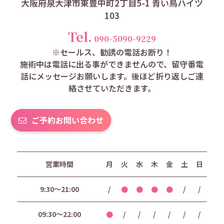
大阪府泉大津市東豊中町2丁目5-1 青い鳥ハイツ
103
Tel.
090-5090-9229
※セールス、勧誘の電話お断り！
施術中は電話に出る事ができませんので、留守番電
話にメッセージお願いします。後ほど折り返しご連
絡させていただきます。
ご予約お問い合わせ
営業時間
月
火
水
木
金
土
日
9:30〜21:00
/
●
●
●
●
/
/
09:30〜22:00
●
/
/
/
/
/
/