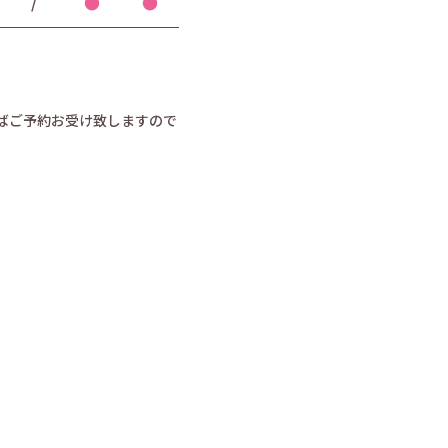
/
●
●
ればご予約お受け致しますので