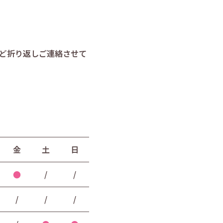
ど折り返しご連絡させて
金
土
日
●
/
/
/
/
/